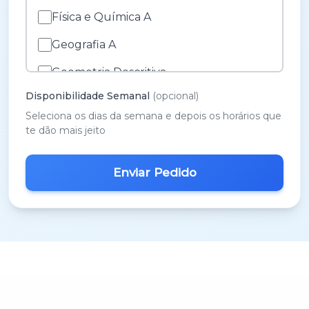
Física e Química A
Geografia A
Geometria Descritiva
Disponibilidade Semanal
(opcional)
História A
Seleciona os dias da semana e depois os horários que
História e Cultura das Artes
te dão mais jeito
Inglês
M.A.C.S.
Matemática 3º Ciclo
Matemática A
Matemática B
Português