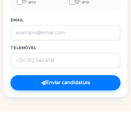
11º ano
12º ano
História e Cultura das Artes
Inglês
EMAIL
M.A.C.S.
TELEMÓVEL
Matemática 3º Ciclo
Matemática A
Matemática B
Enviar candidatura
Português
Português 3º Ciclo