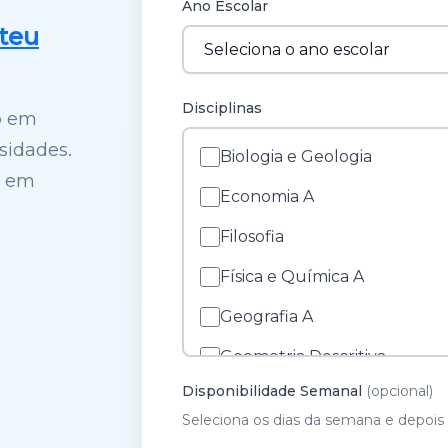
Ano Escolar
teu
Disciplinas
o em
sidades.
Biologia e Geologia
s em
Economia A
Filosofia
Física e Química A
Geografia A
Geometria Descritiva
Disponibilidade Semanal
(opcional)
História A
Seleciona os dias da semana e depois 
História e Cultura das Artes