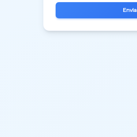
Inglês
M.A.C.S.
Matemática 3º Ciclo
Matemática A
Matemática B
Português
Português 3º Ciclo