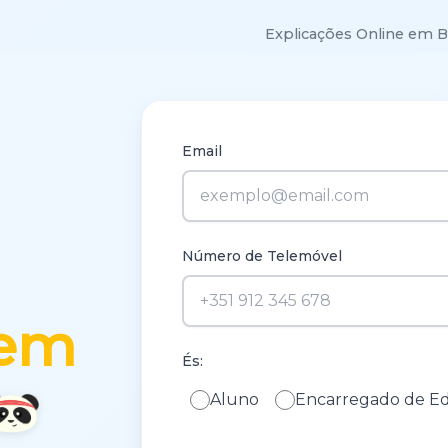
Explicações Online em 
Email
Número de Telemóvel
 em
És:
Aluno
Encarregado de E