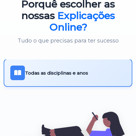
Porquê escolher as
Português 3º Ciclo
nossas
Explicações
Online?
Tudo o que precisas para ter sucesso
Todas as disciplinas e anos