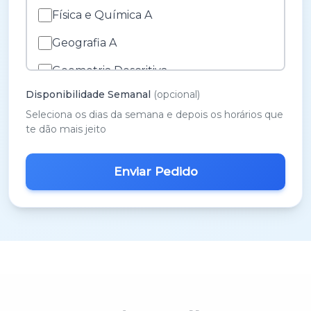
Física e Química A
Geografia A
Geometria Descritiva
Disponibilidade Semanal
(opcional)
História A
Seleciona os dias da semana e depois os horários que
História e Cultura das Artes
te dão mais jeito
Inglês
M.A.C.S.
Matemática 3º Ciclo
Matemática A
Matemática B
Português