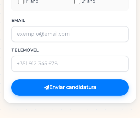
11º ano
12º ano
História e Cultura das Artes
Inglês
EMAIL
M.A.C.S.
TELEMÓVEL
Matemática 3º Ciclo
Matemática A
Matemática B
Enviar candidatura
Português
Português 3º Ciclo