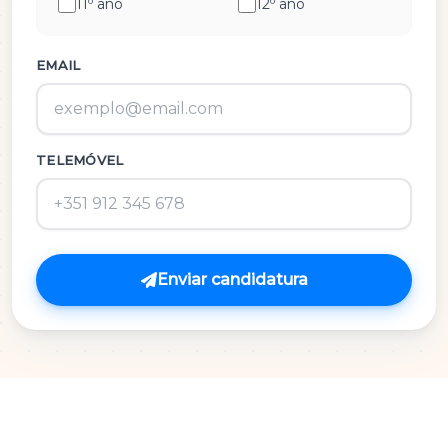
11º ano
12º ano
História e Cultura das Artes
Inglês
EMAIL
M.A.C.S.
TELEMÓVEL
Matemática 3º Ciclo
Matemática A
Matemática B
Enviar candidatura
Português
Português 3º Ciclo