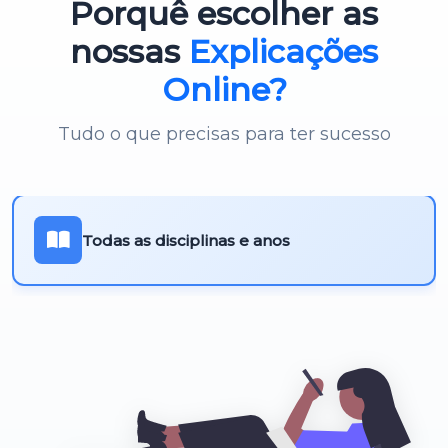
Porquê escolher as
Português 3º Ciclo
nossas
Explicações
Online?
Tudo o que precisas para ter sucesso
Todas as disciplinas e anos