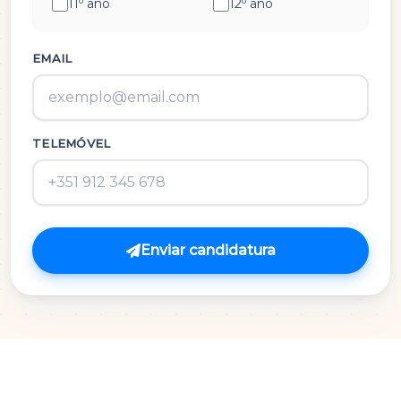
11º ano
12º ano
História e Cultura das Artes
Inglês
EMAIL
M.A.C.S.
TELEMÓVEL
Matemática 3º Ciclo
Matemática A
Matemática B
Enviar candidatura
Português
Português 3º Ciclo