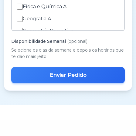
Física e Química A
Geografia A
Geometria Descritiva
Disponibilidade Semanal
(opcional)
História A
Seleciona os dias da semana e depois os horários que
História e Cultura das Artes
te dão mais jeito
Inglês
M.A.C.S.
Matemática 3º Ciclo
Matemática A
Matemática B
Português