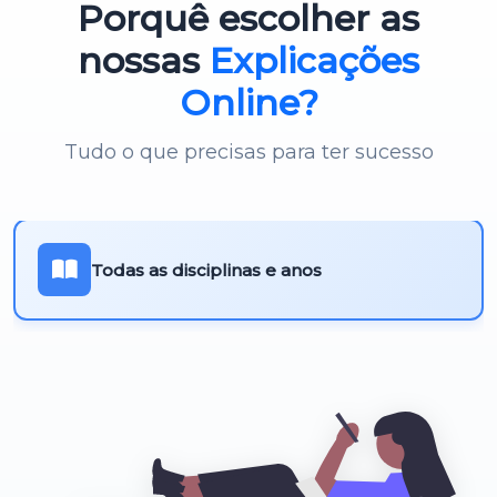
Porquê escolher as
Português 3º Ciclo
nossas
Explicações
Online?
Tudo o que precisas para ter sucesso
Todas as disciplinas e anos