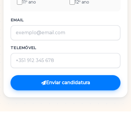
11º ano
12º ano
História e Cultura das Artes
Inglês
EMAIL
M.A.C.S.
TELEMÓVEL
Matemática 3º Ciclo
Matemática A
Matemática B
Enviar candidatura
Português
Português 3º Ciclo