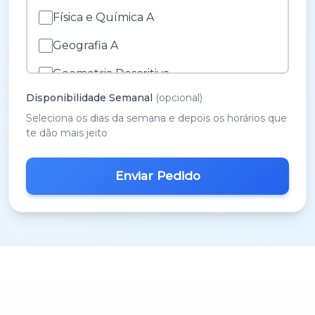
Física e Química A
Geografia A
Geometria Descritiva
Disponibilidade Semanal
(opcional)
História A
Seleciona os dias da semana e depois os horários que
História e Cultura das Artes
te dão mais jeito
Inglês
M.A.C.S.
Matemática 3º Ciclo
Matemática A
Matemática B
Português