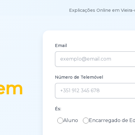
Explicações Online em Vieir
Email
Número de Telemóvel
 em
És:
Aluno
Encarregado de E