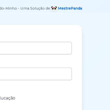
a-do-Minho - Uma Solução de
MestrePanda
ducação