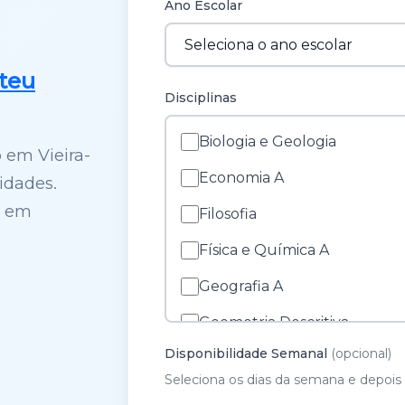
Ano Escolar
teu
Disciplinas
Biologia e Geologia
 em Vieira-
Economia A
idades.
s em
Filosofia
Física e Química A
Geografia A
Geometria Descritiva
Disponibilidade Semanal
(opcional)
História A
Seleciona os dias da semana e depois 
História e Cultura das Artes