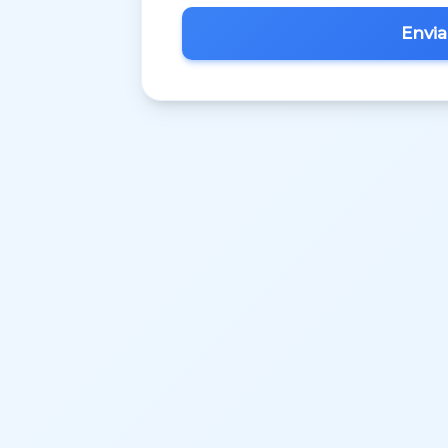
Inglês
M.A.C.S.
Matemática 3º Ciclo
Matemática A
Matemática B
Português
Português 3º Ciclo