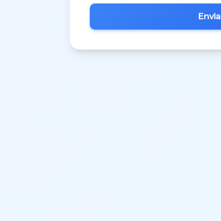
Inglês
M.A.C.S.
Matemática 3º Ciclo
Matemática A
Matemática B
Português
Português 3º Ciclo