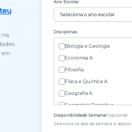
Ano Escolar
teu
Disciplinas
o na
dades.
Biologia e Geologia
s em
Economia A
Filosofia
Física e Química A
Geografia A
Geometria Descritiva
Disponibilidade Semanal
(opcional)
História A
Seleciona os dias da semana e depois 
História e Cultura das Artes