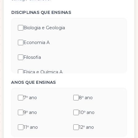
DISCIPLINAS QUE ENSINAS
Biologia e Geologia
Economia A
Filosofia
Física e Química A
ANOS QUE ENSINAS
Geografia A
7º ano
8º ano
Geometria Descritiva
9º ano
10º ano
História A
11º ano
12º ano
História e Cultura das Artes