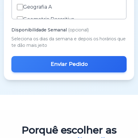
Geografia A
Geometria Descritiva
Disponibilidade Semanal
(opcional)
História A
Seleciona os dias da semana e depois os horários que
História e Cultura das Artes
te dão mais jeito
Inglês
M.A.C.S.
Matemática 3º Ciclo
Matemática A
Matemática B
Português
Porquê escolher as
Português 3º Ciclo