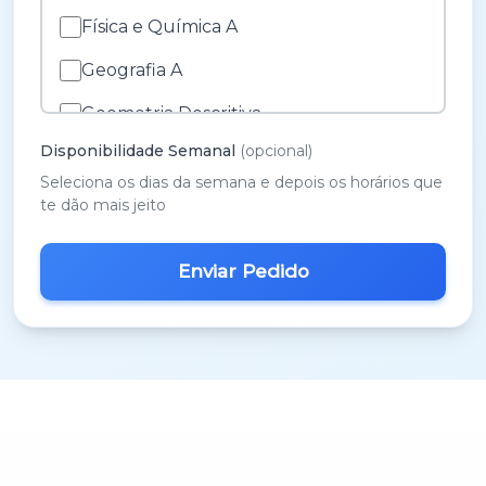
Física e Química A
Geografia A
Geometria Descritiva
Disponibilidade Semanal
(opcional)
História A
Seleciona os dias da semana e depois os horários que
História e Cultura das Artes
te dão mais jeito
Inglês
M.A.C.S.
Matemática 3º Ciclo
Matemática A
Matemática B
Português