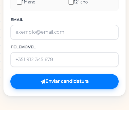
11º ano
12º ano
História e Cultura das Artes
Inglês
EMAIL
M.A.C.S.
TELEMÓVEL
Matemática 3º Ciclo
Matemática A
Matemática B
Enviar candidatura
Português
Português 3º Ciclo