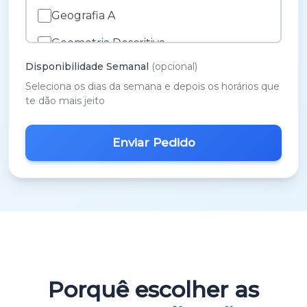
Geografia A
Geometria Descritiva
Disponibilidade Semanal
(opcional)
História A
Seleciona os dias da semana e depois os horários que
História e Cultura das Artes
te dão mais jeito
Inglês
M.A.C.S.
Matemática 3º Ciclo
Matemática A
Matemática B
Português
Porquê escolher as
Português 3º Ciclo