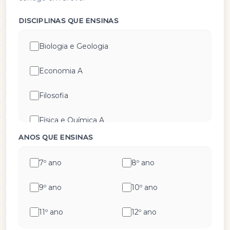
DISCIPLINAS QUE ENSINAS
Biologia e Geologia
Economia A
Filosofia
Física e Química A
ANOS QUE ENSINAS
Geografia A
7º ano
8º ano
Geometria Descritiva
9º ano
10º ano
História A
11º ano
12º ano
História e Cultura das Artes