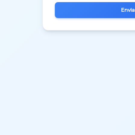
Inglês
M.A.C.S.
Matemática 3º Ciclo
Matemática A
Matemática B
Português
Português 3º Ciclo