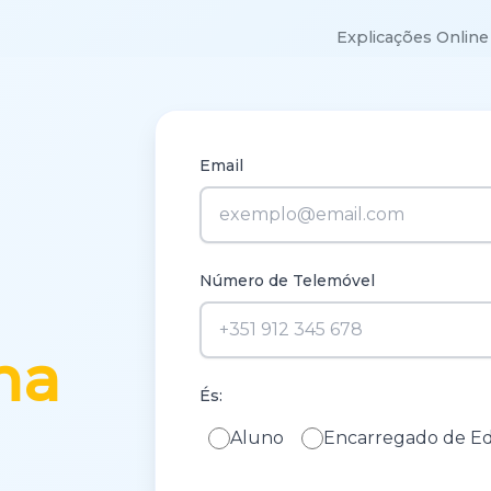
Explicações Onlin
Email
Número de Telemóvel
na
És:
Aluno
Encarregado de E