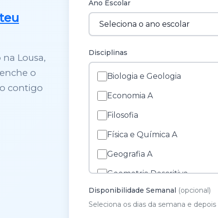
Ano Escolar
teu
Disciplinas
 na Lousa,
eenche o
Biologia e Geologia
o contigo
Economia A
Filosofia
Física e Química A
Geografia A
Geometria Descritiva
Disponibilidade Semanal
(opcional)
História A
Seleciona os dias da semana e depois 
História e Cultura das Artes