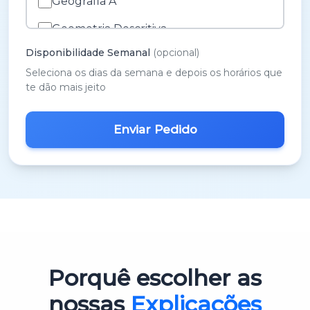
Geografia A
Geometria Descritiva
Disponibilidade Semanal
(opcional)
História A
Seleciona os dias da semana e depois os horários que
História e Cultura das Artes
te dão mais jeito
Inglês
M.A.C.S.
Matemática 3º Ciclo
Matemática A
Matemática B
Português
Porquê escolher as
Português 3º Ciclo
nossas
Explicações