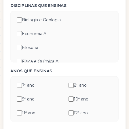
DISCIPLINAS QUE ENSINAS
Biologia e Geologia
Economia A
Filosofia
Física e Química A
ANOS QUE ENSINAS
Geografia A
7º ano
8º ano
Geometria Descritiva
9º ano
10º ano
História A
11º ano
12º ano
História e Cultura das Artes